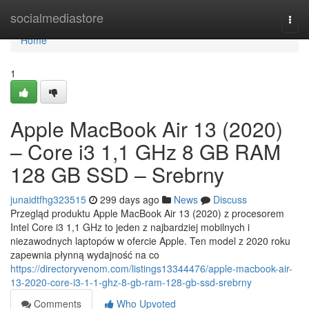
Home
socialmediastore
Togg
navi
Home
1
Apple MacBook Air 13 (2020)
– Core i3 1,1 GHz 8 GB RAM
128 GB SSD – Srebrny
junaidtfhg323515
299 days ago
News
Discuss
Przegląd produktu Apple MacBook Air 13 (2020) z procesorem
Intel Core i3 1,1 GHz to jeden z najbardziej mobilnych i
niezawodnych laptopów w ofercie Apple. Ten model z 2020 roku
zapewnia płynną wydajność na co
https://directoryvenom.com/listings13344476/apple-macbook-air-
13-2020-core-i3-1-1-ghz-8-gb-ram-128-gb-ssd-srebrny
Comments
Who Upvoted