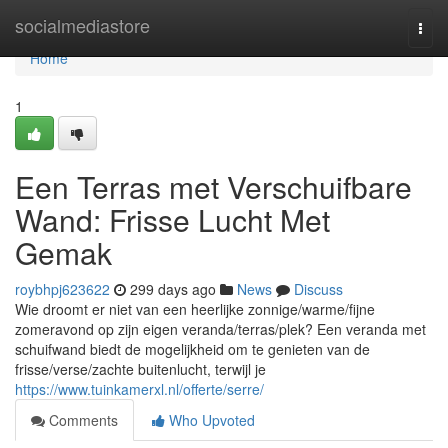
Home
socialmediastore
Togg
navi
Home
1
Een Terras met Verschuifbare
Wand: Frisse Lucht Met
Gemak
roybhpj623622
299 days ago
News
Discuss
Wie droomt er niet van een heerlijke zonnige/warme/fijne
zomeravond op zijn eigen veranda/terras/plek? Een veranda met
schuifwand biedt de mogelijkheid om te genieten van de
frisse/verse/zachte buitenlucht, terwijl je
https://www.tuinkamerxl.nl/offerte/serre/
Comments
Who Upvoted