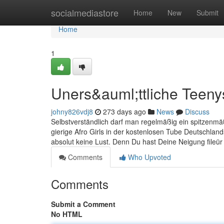
Home
socialmediastore
Home
New
Submit
Home
1
Uners&auml;ttliche Teen
johny826vdj8
273 days ago
News
Discuss
Selbstverständlich darf man regelmäßig ein spitzenm
gierige Afro Girls in der kostenlosen Tube Deutschla
absolut keine Lust. Denn Du hast Deine Neigung fileür
Comments
Who Upvoted
Comments
Submit a Comment
No HTML