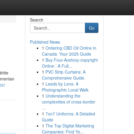
Search
Go
Published News
1
Ordering CBD Oil Online in
Canada: Your 2025 Guide
1
Buy Four-Acetoxy-copyright
Online : A Full...
1
PVC Strip Curtains: A
ählte
Comprehensive Guide
momentan
1
Leeds by Lens: A
cz/
Photographic Local Walk
1
Understanding the
complexities of cross-border
...
1
7on7 Uniforms: A Detailed
Guide
1
The Top Digital Marketing
Companies: Find Yo...