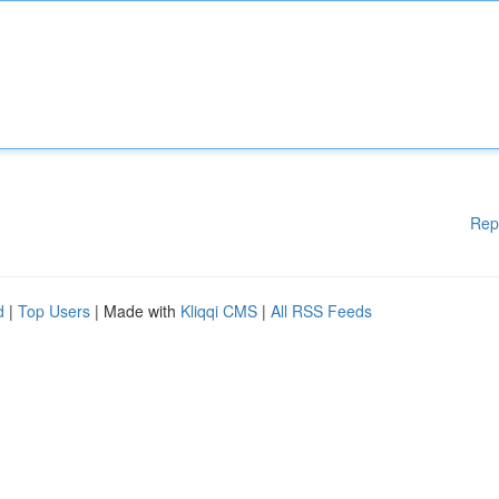
Rep
d
|
Top Users
| Made with
Kliqqi CMS
|
All RSS Feeds