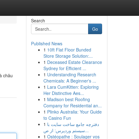
Search
Go
Published News
1
10ft Flat Floor Bunded
Store Storage Solution:...
1
Deceased Estate Clearance
Sydney for Efficient ...
1
Understanding Research
và châu
Chemicals: A Beginner's ...
1
Lara CumKitten: Exploring
Her Distinctive Aes...
1
Madison best Roofing
Company for Residential an...
1
Plinko Australia: Your Guide
to Casino Fun
1
دفترچه جامع ساخت سایت با
سیستم وردپرس: از ص...
1
Ostéopathe : Soulager vos