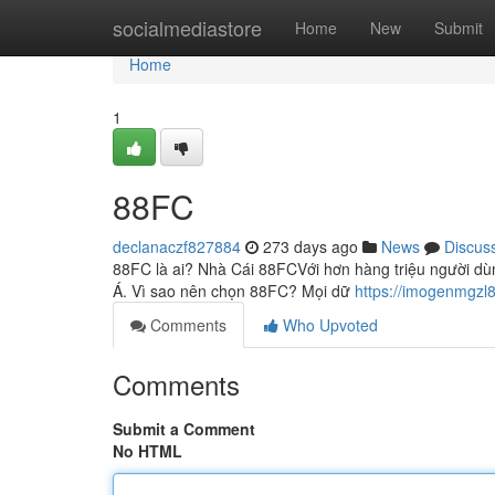
Home
socialmediastore
Home
New
Submit
Home
1
88FC
declanaczf827884
273 days ago
News
Discus
88FC là ai? Nhà Cái 88FCVới hơn hàng triệu người dùng
Á. Vì sao nên chọn 88FC? Mọi dữ
https://imogenmgzl
Comments
Who Upvoted
Comments
Submit a Comment
No HTML