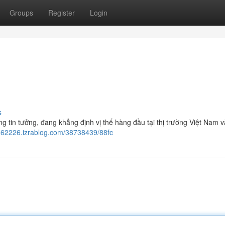
Groups
Register
Login
s
 tin tưởng, đang khẳng định vị thế hàng đầu tại thị trường Việt Nam 
862226.izrablog.com/38738439/88fc