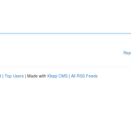
Rep
d
|
Top Users
| Made with
Kliqqi CMS
|
All RSS Feeds