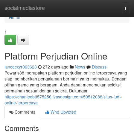
Home
socialmediastore
Togg
navi
Home
1
Platform Perjudian Online
lancecxyr063623
272 days ago
News
Discuss
Pewaris88 merupakan platform perjudian online terpercaya yang
siap memberikan pengalaman bermain yang memukau. Dengan
pilihan game yang beragam, Anda dapat menemukan seleksi
permainan sesuai dengan selera. Dukungan
https://charlieebtt575256.ivasdesign.com/59512088/situs-judi-
online-terpercaya
Comments
Who Upvoted
Comments