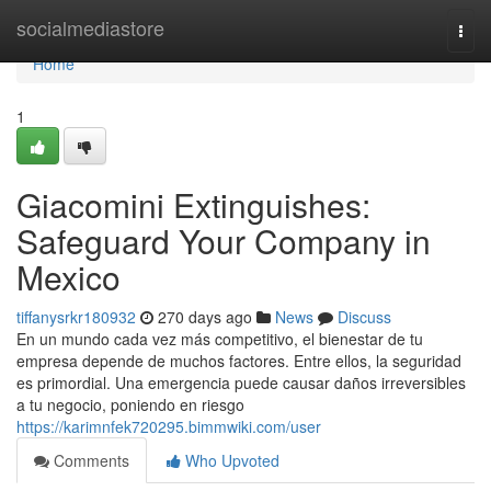
Home
socialmediastore
Togg
navi
Home
1
Giacomini Extinguishes:
Safeguard Your Company in
Mexico
tiffanysrkr180932
270 days ago
News
Discuss
En un mundo cada vez más competitivo, el bienestar de tu
empresa depende de muchos factores. Entre ellos, la seguridad
es primordial. Una emergencia puede causar daños irreversibles
a tu negocio, poniendo en riesgo
https://karimnfek720295.bimmwiki.com/user
Comments
Who Upvoted