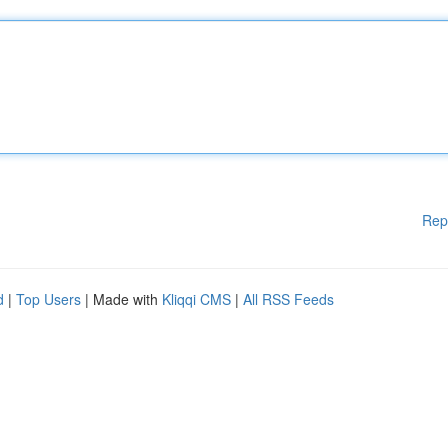
Rep
d
|
Top Users
| Made with
Kliqqi CMS
|
All RSS Feeds