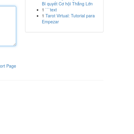
Bí quyết Cơ hội Thắng Lớn
1
```text
1
Tarot Virtual: Tutorial para
Empezar
ort Page