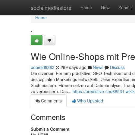
Home
socialmediastore
Home
New
Submit
Home
1
Wie Online-Shops mit Pred
popesd8382
269 days ago
News
Discuss
Die diversen Formen prädiktiver SEO-Techniken und de
des digitalen Marketings entwickelt. Diese Expertise
Suchmustern. Firmen setzen auf Datenanalyse, Trend
zu verbessern. Das...
https://predictive-seo68531.wik
Comments
Who Upvoted
Comments
Submit a Comment