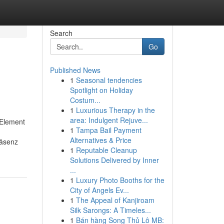
Search
Go
Published News
1
Seasonal tendencies
Spotlight on Holiday
Costum...
1
Luxurious Therapy in the
area: Indulgent Rejuve...
 Element
1
Tampa Bail Payment
Alternatives & Price
räsenz
1
Reputable Cleanup
Solutions Delivered by Inner
...
1
Luxury Photo Booths for the
City of Angels Ev...
1
The Appeal of Kanjiroam
Silk Sarongs: A Timeles...
1
Bán hàng Song Thủ Lô MB: