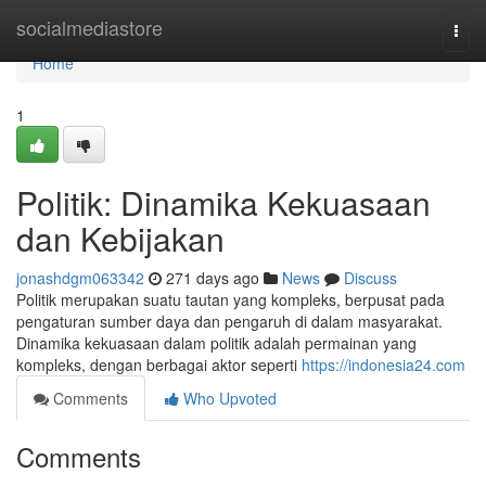
Home
socialmediastore
Togg
navi
Home
1
Politik: Dinamika Kekuasaan
dan Kebijakan
jonashdgm063342
271 days ago
News
Discuss
Politik merupakan suatu tautan yang kompleks, berpusat pada
pengaturan sumber daya dan pengaruh di dalam masyarakat.
Dinamika kekuasaan dalam politik adalah permainan yang
kompleks, dengan berbagai aktor seperti
https://indonesia24.com
Comments
Who Upvoted
Comments