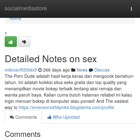
Home
socialmediastore
Togg
navi
Home
1
Detailed Notes on sex
milovanf555idx9
266 days ago
News
Discuss
The Porn Dude adalah hasil kerja keras dan mengocok bertahun-
tahun. Ini adalah koleksi situs seks gratis dan top quality yang
menampilkan movie bokep terbaik tentang aksi remaja dan
wanita paruh baya. Kalian cuma butuh halaman reliabel ini kalau
ingin mencari bokep di komputer atau ponsel! And The easiest
way to
https://emersonv456pnk4.blogolenta.com/profile
Comments
Who Upvoted
Comments