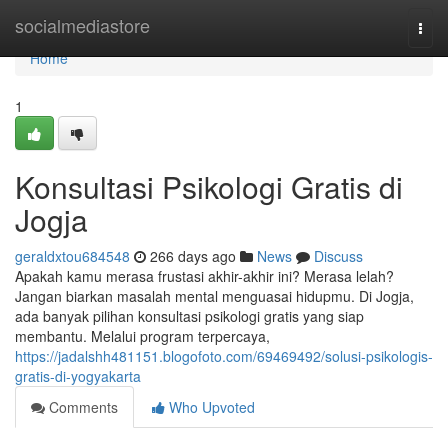
Home
socialmediastore
Togg
navi
Home
1
Konsultasi Psikologi Gratis di
Jogja
geraldxtou684548
266 days ago
News
Discuss
Apakah kamu merasa frustasi akhir-akhir ini? Merasa lelah?
Jangan biarkan masalah mental menguasai hidupmu. Di Jogja,
ada banyak pilihan konsultasi psikologi gratis yang siap
membantu. Melalui program terpercaya,
https://jadalshh481151.blogofoto.com/69469492/solusi-psikologis-
gratis-di-yogyakarta
Comments
Who Upvoted