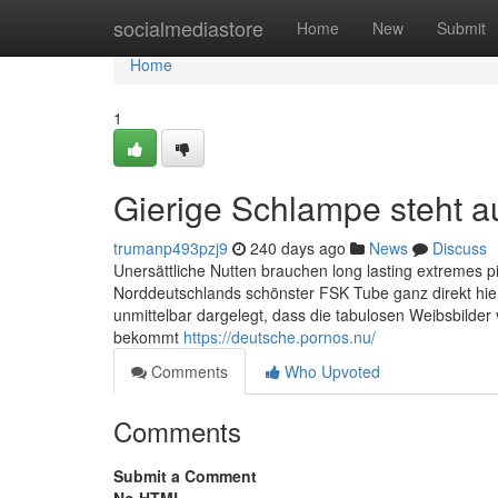
Home
socialmediastore
Home
New
Submit
Home
1
Gierige Schlampe steht a
trumanp493pzj9
240 days ago
News
Discuss
Unersättliche Nutten brauchen long lasting extremes p
Norddeutschlands schönster FSK Tube ganz direkt hie
unmittelbar dargelegt, dass die tabulosen Weibsbilder 
bekommt
https://deutsche.pornos.nu/
Comments
Who Upvoted
Comments
Submit a Comment