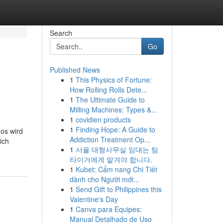
Search
Go
Published News
1
This Physics of Fortune:
How Rolling Rolls Dete...
1
The Ultimate Guide to
Milling Machines: Types &...
1
covidien products
1
Finding Hope: A Guide to
os wird
Addiction Treatment Op...
ich
1
서울 대형사무실 임대는 팀
타이거에게 맡겨야 합니다.
1
Kubet: Cẩm nang Chi Tiết
dành cho Người mới...
1
Send Gift to Philippines this
Valentine's Day
1
Canva para Equipes:
Manual Detalhado de Uso