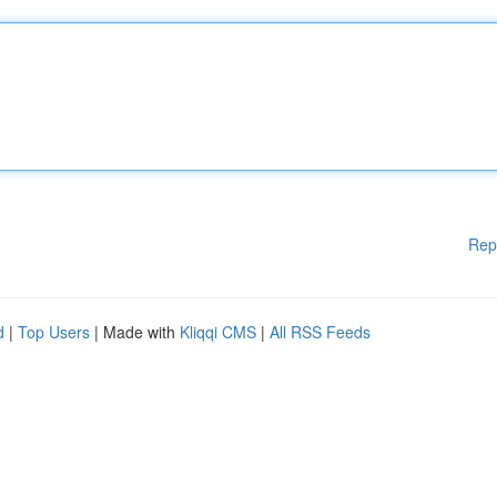
Rep
d
|
Top Users
| Made with
Kliqqi CMS
|
All RSS Feeds