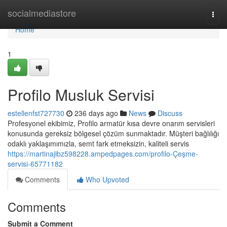
Home
socialmediastore
Togg
navi
Home
1
Profilo Musluk Servisi
estellenfst727730
236 days ago
News
Discuss
Profesyonel ekibimiz, Profilo armatür kısa devre onarım servisleri
konusunda gereksiz bölgesel çözüm sunmaktadır. Müşteri bağlılığı
odaklı yaklaşımımızla, semt fark etmeksizin, kaliteli servis
https://martinajibz598228.ampedpages.com/profilo-Çeşme-
servisi-65771182
Comments
Who Upvoted
Comments
Submit a Comment