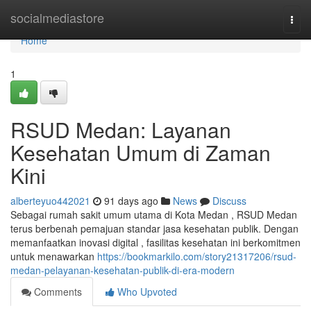
Home
socialmediastore
Togg
navi
Home
1
RSUD Medan: Layanan
Kesehatan Umum di Zaman
Kini
alberteyuo442021
91 days ago
News
Discuss
Sebagai rumah sakit umum utama di Kota Medan , RSUD Medan
terus berbenah pemajuan standar jasa kesehatan publik. Dengan
memanfaatkan inovasi digital , fasilitas kesehatan ini berkomitmen
untuk menawarkan
https://bookmarkilo.com/story21317206/rsud-
medan-pelayanan-kesehatan-publik-di-era-modern
Comments
Who Upvoted