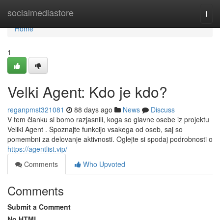
Home
socialmediastore
Togg
navi
Home
1
Velki Agent: Kdo je kdo?
reganpmst321081
88 days ago
News
Discuss
V tem članku si bomo razjasnili, koga so glavne osebe iz projektu
Veliki Agent . Spoznajte funkcijo vsakega od oseb, saj so
pomembni za delovanje aktivnosti. Oglejte si spodaj podrobnosti o
https://agentlist.vip/
Comments
Who Upvoted
Comments
Submit a Comment
No HTML