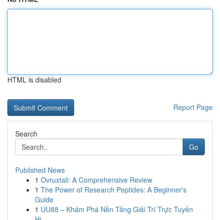
HTML is disabled
Report Page
Search
Go
Published News
1
Ovruxtali: A Comprehensive Review
1
The Power of Research Peptides: A Beginner's
Guide
1
UU88 – Khám Phá Nền Tảng Giải Trí Trực Tuyến
Hi...