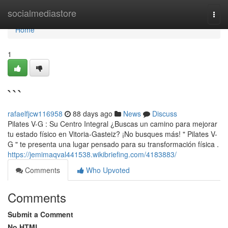
Home
socialmediastore
Togg
navi
Home
1
```
rafaelfjcw116958
88 days ago
News
Discuss
Pilates V-G : Su Centro Integral ¿Buscas un camino para mejorar
tu estado físico en Vitoria-Gasteiz? ¡No busques más! " Pilates V-
G " te presenta una lugar pensado para su transformación física .
https://jemimaqval441538.wikibriefing.com/4183883/
Comments
Who Upvoted
Comments
Submit a Comment
No HTML