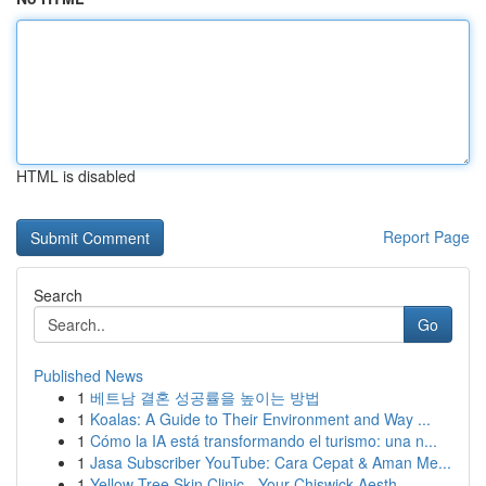
HTML is disabled
Report Page
Search
Go
Published News
1
베트남 결혼 성공률을 높이는 방법
1
Koalas: A Guide to Their Environment and Way ...
1
Cómo la IA está transformando el turismo: una n...
1
Jasa Subscriber YouTube: Cara Cepat & Aman Me...
1
Yellow Tree Skin Clinic - Your Chiswick Aesth...