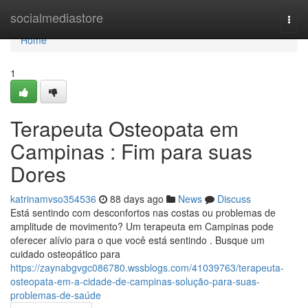
Home
socialmediastore
Togg
navi
Home
1
Terapeuta Osteopata em
Campinas : Fim para suas
Dores
katrinamvso354536
88 days ago
News
Discuss
Está sentindo com desconfortos nas costas ou problemas de
amplitude de movimento? Um terapeuta em Campinas pode
oferecer alívio para o que você está sentindo . Busque um
cuidado osteopático para
https://zaynabgvgc086780.wssblogs.com/41039763/terapeuta-
osteopata-em-a-cidade-de-campinas-solução-para-suas-
problemas-de-saúde