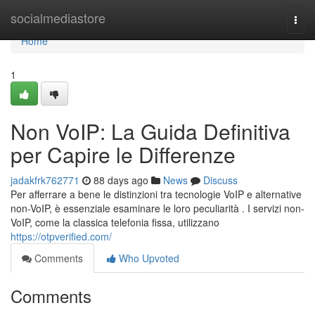
Home
socialmediastore
Togg
navi
Home
1
Non VoIP: La Guida Definitiva
per Capire le Differenze
jadakfrk762771
88 days ago
News
Discuss
Per afferrare a bene le distinzioni tra tecnologie VoIP e alternative
non-VoIP, è essenziale esaminare le loro peculiarità . I servizi non-
VoIP, come la classica telefonia fissa, utilizzano
https://otpverified.com/
Comments
Who Upvoted
Comments