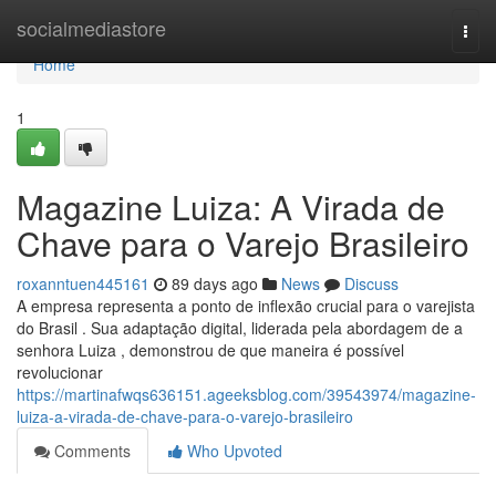
Home
socialmediastore
Togg
navi
Home
1
Magazine Luiza: A Virada de
Chave para o Varejo Brasileiro
roxanntuen445161
89 days ago
News
Discuss
A empresa representa a ponto de inflexão crucial para o varejista
do Brasil . Sua adaptação digital, liderada pela abordagem de a
senhora Luiza , demonstrou de que maneira é possível
revolucionar
https://martinafwqs636151.ageeksblog.com/39543974/magazine-
luiza-a-virada-de-chave-para-o-varejo-brasileiro
Comments
Who Upvoted