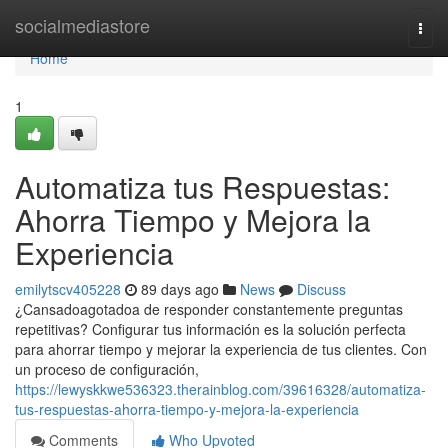
Home
socialmediastore
Togg
navi
Home
1
Automatiza tus Respuestas:
Ahorra Tiempo y Mejora la
Experiencia
emilytscv405228
89 days ago
News
Discuss
¿Cansadoagotadoa de responder constantemente preguntas
repetitivas? Configurar tus información es la solución perfecta
para ahorrar tiempo y mejorar la experiencia de tus clientes. Con
un proceso de configuración,
https://lewyskkwe536323.therainblog.com/39616328/automatiza-
tus-respuestas-ahorra-tiempo-y-mejora-la-experiencia
Comments
Who Upvoted