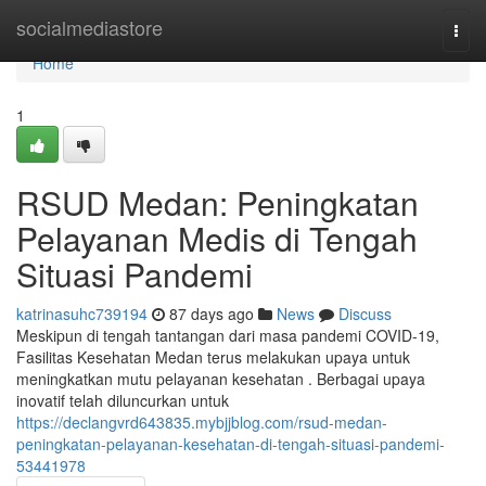
Home
socialmediastore
Togg
navi
Home
1
RSUD Medan: Peningkatan
Pelayanan Medis di Tengah
Situasi Pandemi
katrinasuhc739194
87 days ago
News
Discuss
Meskipun di tengah tantangan dari masa pandemi COVID-19,
Fasilitas Kesehatan Medan terus melakukan upaya untuk
meningkatkan mutu pelayanan kesehatan . Berbagai upaya
inovatif telah diluncurkan untuk
https://declangvrd643835.mybjjblog.com/rsud-medan-
peningkatan-pelayanan-kesehatan-di-tengah-situasi-pandemi-
53441978