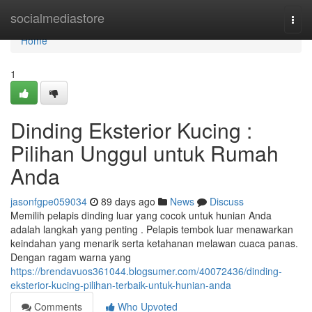
Home
socialmediastore
Togg
navi
Home
1
Dinding Eksterior Kucing :
Pilihan Unggul untuk Rumah
Anda
jasonfgpe059034
89 days ago
News
Discuss
Memilih pelapis dinding luar yang cocok untuk hunian Anda
adalah langkah yang penting . Pelapis tembok luar menawarkan
keindahan yang menarik serta ketahanan melawan cuaca panas.
Dengan ragam warna yang
https://brendavuos361044.blogsumer.com/40072436/dinding-
eksterior-kucing-pilihan-terbaik-untuk-hunian-anda
Comments
Who Upvoted