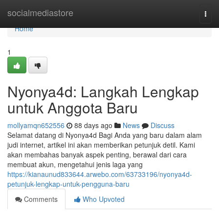
Home
socialmediastore
Togg
navi
Home
1
Nyonya4d: Langkah Lengkap
untuk Anggota Baru
mollyamqn652556
88 days ago
News
Discuss
Selamat datang di Nyonya4d Bagi Anda yang baru dalam alam
judi internet, artikel ini akan memberikan petunjuk detil. Kami
akan membahas banyak aspek penting, berawal dari cara
membuat akun, mengetahui jenis laga yang
https://kianaunud833644.arwebo.com/63733196/nyonya4d-
petunjuk-lengkap-untuk-pengguna-baru
Comments
Who Upvoted