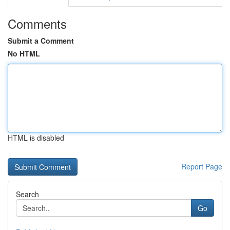
Comments
Submit a Comment
No HTML
HTML is disabled
Report Page
Search
Go