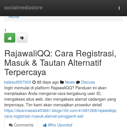
Home
socialmediastore
Togg
navi
Home
1
RajawaliQQ: Cara Registrasi,
Masuk & Tautan Alternatif
Terpercaya
kalesuil557500
88 days ago
News
Discuss
Ingin memulai di platform RajawaliQQ? Panduan ini akan
menjelaskan Anda mengenai cara bergabung user ID,
mengakses situs web, dan mengakses alamat cadangan yang
terpercaya. Tim kami akan menyajikan prosedur detail
https://deannaealx403661.blogs100.com/41681268/rajawaliqq-
cara-registrasi-masuk-alamat-pengganti-asli
Comments
Who Upvoted