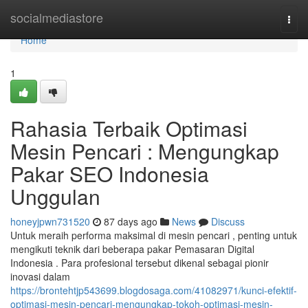
Home
socialmediastore
Togg
navi
Home
1
Rahasia Terbaik Optimasi
Mesin Pencari : Mengungkap
Pakar SEO Indonesia
Unggulan
honeyjpwn731520
87 days ago
News
Discuss
Untuk meraih performa maksimal di mesin pencari , penting untuk
mengikuti teknik dari beberapa pakar Pemasaran Digital
Indonesia . Para profesional tersebut dikenal sebagai pionir
inovasi dalam
https://brontehtjp543699.blogdosaga.com/41082971/kunci-efektif-
optimasi-mesin-pencari-mengungkap-tokoh-optimasi-mesin-