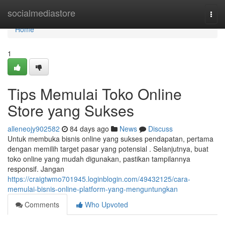
Home
socialmediastore
Togg
navi
Home
1
Tips Memulai Toko Online
Store yang Sukses
alleneojy902582
84 days ago
News
Discuss
Untuk membuka bisnis online yang sukses pendapatan, pertama
dengan memilih target pasar yang potensial . Selanjutnya, buat
toko online yang mudah digunakan, pastikan tampilannya
responsif. Jangan
https://craigtwmo701945.loginblogin.com/49432125/cara-
memulai-bisnis-online-platform-yang-menguntungkan
Comments
Who Upvoted