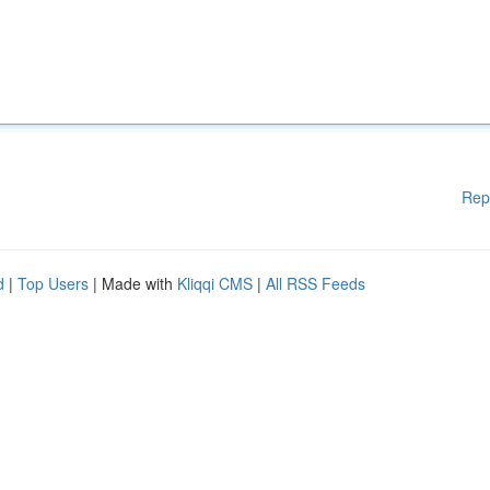
Rep
d
|
Top Users
| Made with
Kliqqi CMS
|
All RSS Feeds