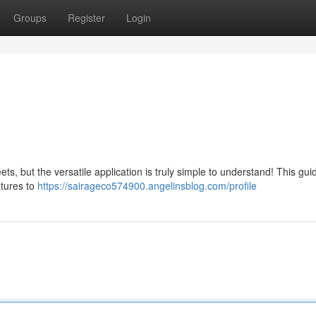
Groups
Register
Login
ts, but the versatile application is truly simple to understand! This gui
atures to
https://sairageco574900.angelinsblog.com/profile