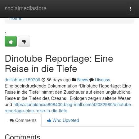
Home
socialmediastore
Togg
navi
Home
1
Dinotube Reportage: Eine
Reise in die Tiefe
delilahnnzi159709
86 days ago
News
Discuss
Eine beeindruckende Dokumentation “Dinotube Reportage: Eine
Reise in die Tiefe” nimmt den Zuschauer auf einen unglaubliche
Reise in die Tiefen des Ozeans . Biologen zeigen seltene Wesen
und
https://junaidncxa808400.blog-mall.com/42082980/dinotube-
reportage-eine-reise-in-die-tiefe
Comments
Who Upvoted
Comments