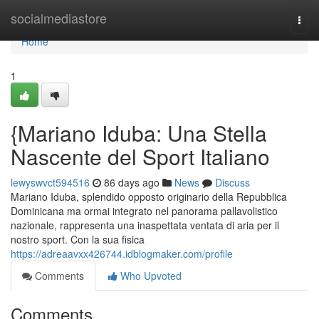
Home
socialmediastore
Togg
navi
Home
1
{Mariano Iduba: Una Stella
Nascente del Sport Italiano
lewyswvct594516
86 days ago
News
Discuss
Mariano Iduba, splendido opposto originario della Repubblica
Dominicana ma ormai integrato nel panorama pallavolistico
nazionale, rappresenta una inaspettata ventata di aria per il
nostro sport. Con la sua fisica
https://adreaavxx426744.idblogmaker.com/profile
Comments
Who Upvoted
Comments