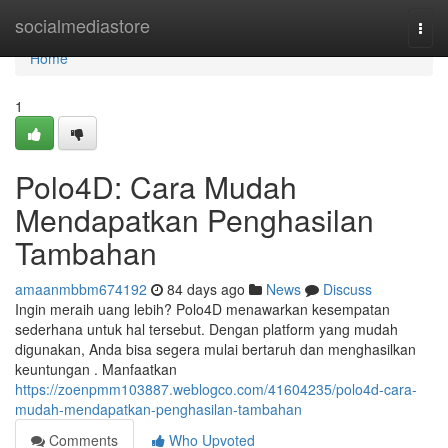
Home
socialmediastore
Togg
navi
Home
1
Polo4D: Cara Mudah
Mendapatkan Penghasilan
Tambahan
amaanmbbm674192
84 days ago
News
Discuss
Ingin meraih uang lebih? Polo4D menawarkan kesempatan
sederhana untuk hal tersebut. Dengan platform yang mudah
digunakan, Anda bisa segera mulai bertaruh dan menghasilkan
keuntungan . Manfaatkan
https://zoenpmm103887.weblogco.com/41604235/polo4d-cara-
mudah-mendapatkan-penghasilan-tambahan
Comments
Who Upvoted