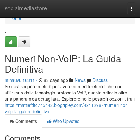
Home
socialmediastore
Togg
navi
Home
1
Numeri Non-VoIP: La Guida
Definitiva
minauvuj163117
83 days ago
News
Discuss
Se devi scoprire metodi per avere numeri telefonici che non
utilizzano dalla tecnologia protocollo VoIP, questo articolo offre
una panoramica dettagliata. Esploreremo le possibili opzioni , fra i
https://mattiefdtq745442.blogripley.com/42112967/numeri-non-
voip-la-guida-definitiva
Comments
Who Upvoted
Comments