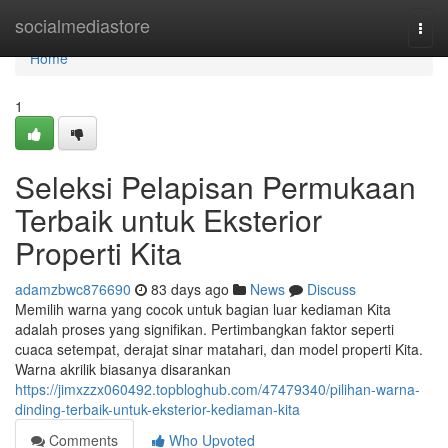
Home
socialmediastore
Togg
navi
Home
1
Seleksi Pelapisan Permukaan
Terbaik untuk Eksterior
Properti Kita
adamzbwc876690
83 days ago
News
Discuss
Memilih warna yang cocok untuk bagian luar kediaman Kita
adalah proses yang signifikan. Pertimbangkan faktor seperti
cuaca setempat, derajat sinar matahari, dan model properti Kita.
Warna akrilik biasanya disarankan
https://jimxzzx060492.topbloghub.com/47479340/pilihan-warna-
dinding-terbaik-untuk-eksterior-kediaman-kita
Comments
Who Upvoted