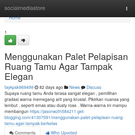
Home
socialmediastore
Togg
navi
Home
1
Menggunakan Palet Pelapisan
Ruang Tamu Agar Tampak
Elegan
faykpsk969499
82 days ago
News
Discuss
Supaya ruang tamu Anda terasa sangat elegan , pemilihan
gradasi warna memegang arti yang krusial. Pikirkan nuansa yang
lembut , seperti emas atau dusty rose . Warna-warna ini mampu
membangun
https://jasonwzfn584211.get-
blogging.com/41307091/menggunakan-palet-pelapisan-ruang-
tamu-agar-tampak-berkelas
Comments
Who Upvoted