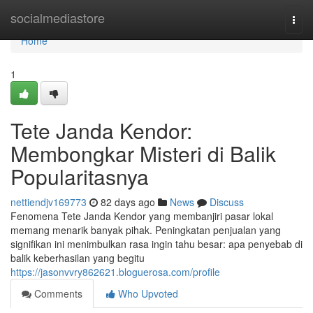
Home
socialmediastore
Togg
navi
Home
1
Tete Janda Kendor:
Membongkar Misteri di Balik
Popularitasnya
nettiendjv169773
82 days ago
News
Discuss
Fenomena Tete Janda Kendor yang membanjiri pasar lokal
memang menarik banyak pihak. Peningkatan penjualan yang
signifikan ini menimbulkan rasa ingin tahu besar: apa penyebab di
balik keberhasilan yang begitu
https://jasonvvry862621.bloguerosa.com/profile
Comments
Who Upvoted