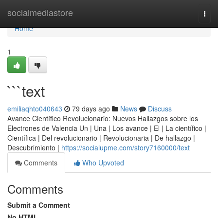
Home
socialmediastore
Togg
navi
Home
1
```text
emiliaqhto040643
79 days ago
News
Discuss
Avance Científico Revolucionario: Nuevos Hallazgos sobre los
Electrones de Valencia Un | Una | Los avance | El | La científico |
Científica | Del revolucionario | Revolucionaria | De hallazgo |
Descubrimiento |
https://socialupme.com/story7160000/text
Comments
Who Upvoted
Comments
Submit a Comment
No HTML