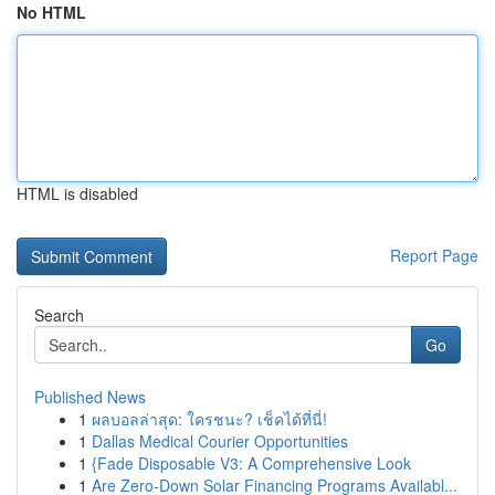
No HTML
HTML is disabled
Report Page
Search
Go
Published News
1
ผลบอลล่าสุด: ใครชนะ? เช็คได้ที่นี่!
1
Dallas Medical Courier Opportunities
1
{Fade Disposable V3: A Comprehensive Look
1
Are Zero-Down Solar Financing Programs Availabl...