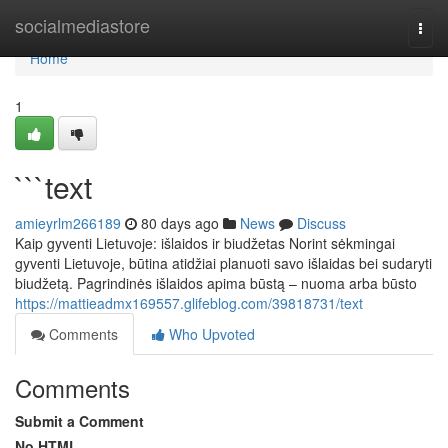
Home
socialmediastore
Togg
navi
Home
1
```text
amieyrlm266189
80 days ago
News
Discuss
Kaip gyventi Lietuvoje: išlaidos ir biudžetas Norint sėkmingai
gyventi Lietuvoje, būtina atidžiai planuoti savo išlaidas bei sudaryti
biudžetą. Pagrindinės išlaidos apima būstą – nuoma arba būsto
https://mattieadmx169557.glifeblog.com/39818731/text
Comments
Who Upvoted
Comments
Submit a Comment
No HTML