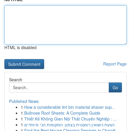
HTML is disabled
Report Page
Search
Go
Published News
1
How a considerable lint bin material shaver sup...
1
Bullnose Roof Sheets: A Complete Guide
1
Thiết Kế Không Gian Nội Thất Chuyên Nghiệp : ...
1
הצעת נישואין רומנטית בצפון: המקומות הכי מיוחדים
1
Find the Best House Cleaning Services in Chandl...