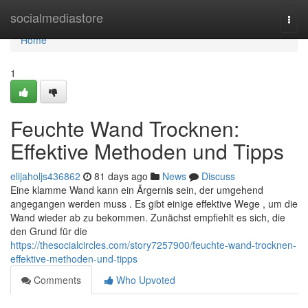
Home
socialmediastore
Togg
navi
Home
1
Feuchte Wand Trocknen:
Effektive Methoden und Tipps
elijaholjs436862
81 days ago
News
Discuss
Eine klamme Wand kann ein Ärgernis sein, der umgehend
angegangen werden muss . Es gibt einige effektive Wege , um die
Wand wieder ab zu bekommen. Zunächst empfiehlt es sich, die
den Grund für die
https://thesocialcircles.com/story7257900/feuchte-wand-trocknen-
effektive-methoden-und-tipps
Comments
Who Upvoted