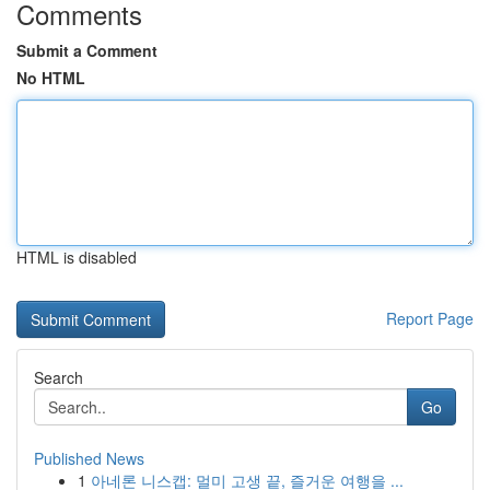
Comments
Submit a Comment
No HTML
HTML is disabled
Report Page
Search
Go
Published News
1
아네론 니스캡: 멀미 고생 끝, 즐거운 여행을 ...