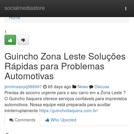
Home
socialmediastore
Togg
navi
Home
1
Guincho Zona Leste Soluções
Rápidas para Problemas
Automotivas
jemimaaoyq588997
65 days ago
News
Discuss
Precisa de socorro urgente para o seu carro em a Zona Leste ?
O Guincho Itaquera oferece serviços confiáveis para imprevistos
automotivos. Nossa equipe está preparada para auxiliar
ininterruptamente
https://guinchoitaquera.com.br/
Comments
Who Upvoted