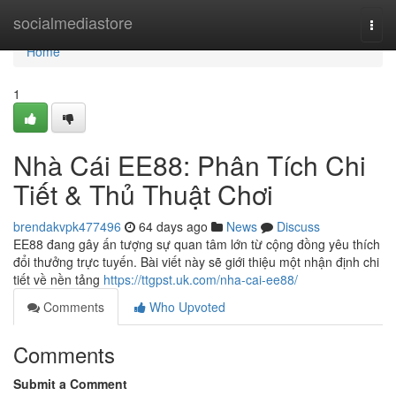
Home
socialmediastore
Togg
navi
Home
1
Nhà Cái EE88: Phân Tích Chi
Tiết & Thủ Thuật Chơi
brendakvpk477496
64 days ago
News
Discuss
EE88 đang gây ấn tượng sự quan tâm lớn từ cộng đồng yêu thích
đổi thưởng trực tuyến. Bài viết này sẽ giới thiệu một nhận định chi
tiết về nền tảng
https://ttgpst.uk.com/nha-cai-ee88/
Comments
Who Upvoted
Comments
Submit a Comment