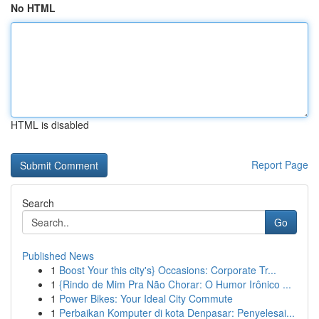
No HTML
HTML is disabled
Report Page
Search
Go
Published News
1
Boost Your this city's} Occasions: Corporate Tr...
1
{Rindo de Mim Pra Não Chorar: O Humor Irônico ...
1
Power Bikes: Your Ideal City Commute
1
Perbaikan Komputer di kota Denpasar: Penyelesai...