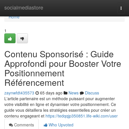
Home
socialmediastore
Togg
navi
Home
1
Contenu Sponsorisé : Guide
Approfondi pour Booster Votre
Positionnement
Référencement
zaynwfdt435573
65 days ago
News
Discuss
L'article partenaire est un méthode puissant pour augmenter
votre visibilité en ligne et dynamiser votre positionnement. Ce
guide vous détaillera les stratégies essentielles pour créer un
contenu engageant et
https://tedqqjp350851.life-wiki.com/user
Comments
Who Upvoted