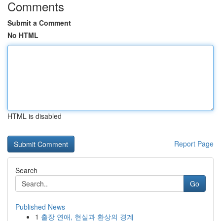
Comments
Submit a Comment
No HTML
HTML is disabled
Report Page
Search
Go
Published News
1
출장 연애, 현실과 환상의 경계