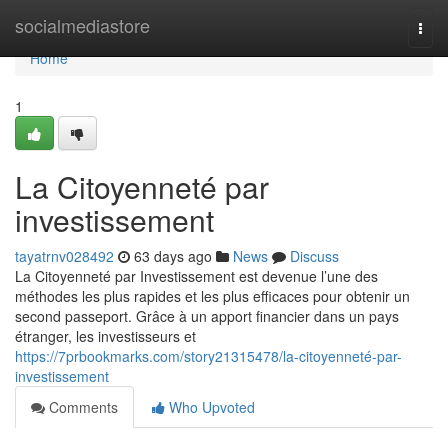
Home
socialmediastore
Togg
navi
Home
1
La Citoyenneté par
investissement
tayatrnv028492
63 days ago
News
Discuss
La Citoyenneté par Investissement est devenue l’une des
méthodes les plus rapides et les plus efficaces pour obtenir un
second passeport. Grâce à un apport financier dans un pays
étranger, les investisseurs et
https://7prbookmarks.com/story21315478/la-citoyenneté-par-
investissement
Comments
Who Upvoted