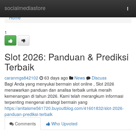
Home
socialmediastore
Togg
navi
Home
1
Slot 2026: Panduan & Prediksi
Terbaik
caranmgs842102
63 days ago
News
Discuss
Bagi Anda yang menyukai bermain slot online , Slot 2026
menawarkan panduan dan analisa terbaik untuk meraih
kemenangan di tahun 2026. Kami telah merangkum informasi
terpenting mengenai strategi bermain yang
https://anitaisme561720.buyoutblog.com/41601832/slot-2026-
panduan-prediksi-terbaik
Comments
Who Upvoted