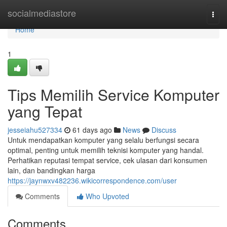
Home
socialmediastore
Togg
navi
Home
1
Tips Memilih Service Komputer
yang Tepat
jesseiahu527334
61 days ago
News
Discuss
Untuk mendapatkan komputer yang selalu berfungsi secara
optimal, penting untuk memilih teknisi komputer yang handal.
Perhatikan reputasi tempat service, cek ulasan dari konsumen
lain, dan bandingkan harga
https://jaynwxv482236.wikicorrespondence.com/user
Comments
Who Upvoted
Comments