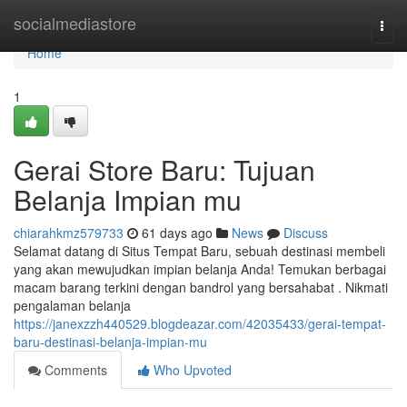
Home
socialmediastore
Togg
navi
Home
1
Gerai Store Baru: Tujuan
Belanja Impian mu
chiarahkmz579733
61 days ago
News
Discuss
Selamat datang di Situs Tempat Baru, sebuah destinasi membeli
yang akan mewujudkan impian belanja Anda! Temukan berbagai
macam barang terkini dengan bandrol yang bersahabat . Nikmati
pengalaman belanja
https://janexzzh440529.blogdeazar.com/42035433/gerai-tempat-
baru-destinasi-belanja-impian-mu
Comments
Who Upvoted