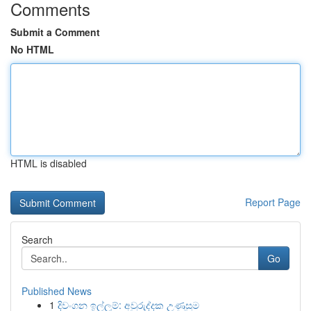
Comments
Submit a Comment
No HTML
HTML is disabled
Report Page
Search
Go
Published News
1
දිවංගන ඉල්ලුම්: අවුරුද්දක උණුසුම