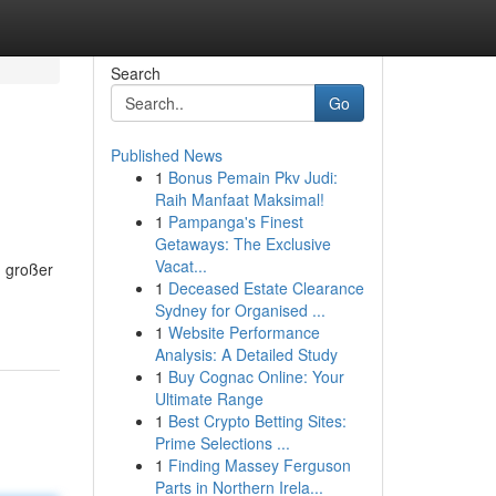
Search
Go
Published News
1
Bonus Pemain Pkv Judi:
Raih Manfaat Maksimal!
1
Pampanga's Finest
Getaways: The Exclusive
Vacat...
n großer
1
Deceased Estate Clearance
Sydney for Organised ...
1
Website Performance
Analysis: A Detailed Study
1
Buy Cognac Online: Your
Ultimate Range
1
Best Crypto Betting Sites:
Prime Selections ...
1
Finding Massey Ferguson
Parts in Northern Irela...