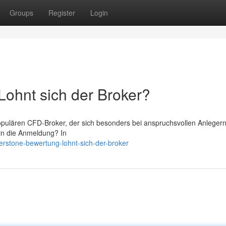
Groups
Register
Login
ohnt sich der Broker?
opulären CFD-Broker, der sich besonders bei anspruchsvollen Anleger
ein die Anmeldung? In
erstone-bewertung-lohnt-sich-der-broker