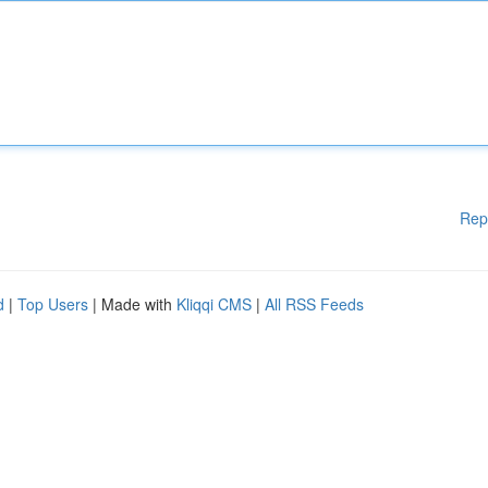
Rep
d
|
Top Users
| Made with
Kliqqi CMS
|
All RSS Feeds