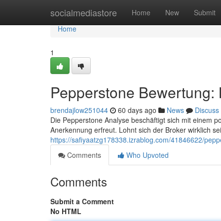
Home
socialmediastore
Home
New
Submit
Home
1
Pepperstone Bewertung: L
brendajlow251044
60 days ago
News
Discuss
Die Pepperstone Analyse beschäftigt sich mit einem p
Anerkennung erfreut. Lohnt sich der Broker wirklich s
https://safiyaatzg178338.izrablog.com/41846622/pepp
Comments
Who Upvoted
Comments
Submit a Comment
No HTML