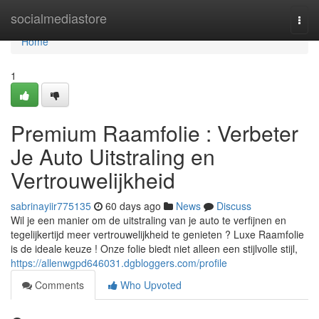
Home
socialmediastore
Togg
navi
Home
1
Premium Raamfolie : Verbeter
Je Auto Uitstraling en
Vertrouwelijkheid
sabrinayiir775135
60 days ago
News
Discuss
Wil je een manier om de uitstraling van je auto te verfijnen en
tegelijkertijd meer vertrouwelijkheid te genieten ? Luxe Raamfolie
is de ideale keuze ! Onze folie biedt niet alleen een stijlvolle stijl,
https://allenwgpd646031.dgbloggers.com/profile
Comments
Who Upvoted