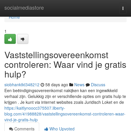
Home
socialmediastore
Togg
navi
Home
1
Vaststellingsovereenkomst
controleren: Waar vind je gratis
hulp?
siobhanktkt348212
58 days ago
News
Discuss
Een beëindigingsovereenkomst nakijken kan een ingewikkeld
verhaal zijn. Gelukkig zijn er verschillende opties om gratis hulp te
krijgen . Je kunt via internet websites zoals Juridisch Loket en de
https://kaitlynoocc375507.liberty-
blog.com/41988828/vaststellingsovereenkomst-controleren-waar-
vind-je-gratis-hulp
Comments
Who Upvoted