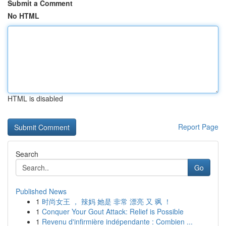
Submit a Comment
No HTML
HTML is disabled
Report Page
Search
Go
Published News
1
时尚女王 ， 辣妈 她是 非常 漂亮 又 飒 ！
1
Conquer Your Gout Attack: Relief is Possible
1
Revenu d'infirmière indépendante : Combien ...