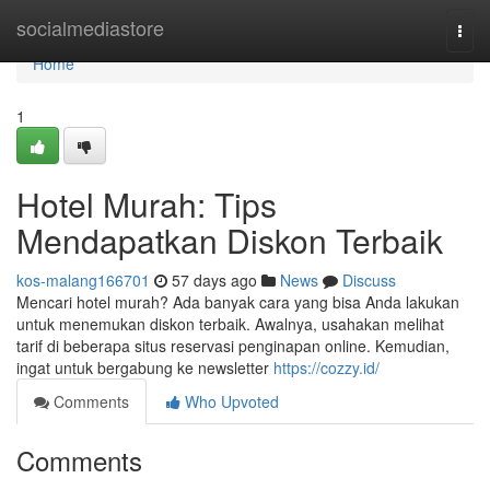
Home
socialmediastore
Togg
navi
Home
1
Hotel Murah: Tips
Mendapatkan Diskon Terbaik
kos-malang166701
57 days ago
News
Discuss
Mencari hotel murah? Ada banyak cara yang bisa Anda lakukan
untuk menemukan diskon terbaik. Awalnya, usahakan melihat
tarif di beberapa situs reservasi penginapan online. Kemudian,
ingat untuk bergabung ke newsletter
https://cozzy.id/
Comments
Who Upvoted
Comments