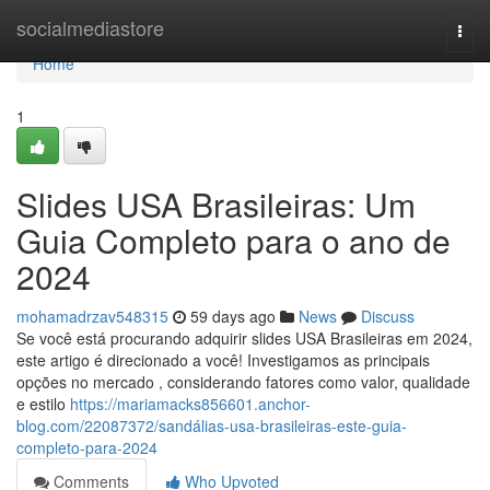
Home
socialmediastore
Togg
navi
Home
1
Slides USA Brasileiras: Um
Guia Completo para o ano de
2024
mohamadrzav548315
59 days ago
News
Discuss
Se você está procurando adquirir slides USA Brasileiras em 2024,
este artigo é direcionado a você! Investigamos as principais
opções no mercado , considerando fatores como valor, qualidade
e estilo
https://mariamacks856601.anchor-
blog.com/22087372/sandálias-usa-brasileiras-este-guia-
completo-para-2024
Comments
Who Upvoted