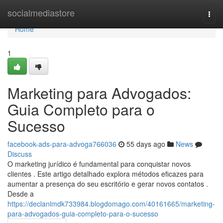
Home
socialmediastore
Togg
navi
Home
1
Marketing para Advogados:
Guia Completo para o
Sucesso
facebook-ads-para-advoga766036
55 days ago
News
Discuss
O marketing jurídico é fundamental para conquistar novos
clientes . Este artigo detalhado explora métodos eficazes para
aumentar a presença do seu escritório e gerar novos contatos .
Desde a
https://declanlmdk733984.blogdomago.com/40161665/marketing-
para-advogados-guia-completo-para-o-sucesso